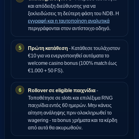
και απόδειξη διεύθυνσης για να
ξεκλειδώσεις τη δεύτερη φάση του NDB. Η
εγγραφή και η ταυτοποίηση αναλυτικά
περιγράφονται στον αντίστοιχο οδηγό.
Πρώτη κατάθεση
- Κατάθεσε τουλάχιστον
€10 για να ενεργοποιηθεί αυτόματα το
welcome casino bonus (100% match έως
€1.000 + 50 FS).
Rollover σε eligible παιχνίδια
-
Τοποθέτησε σε slots και επιλέξιμα RNG
παιχνίδια εντός 60 ημερών. Μην κάνεις
αίτηση ανάληψης πριν ολοκληρωθεί το
wagering - τα bonus χρήματα και τα κέρδη
από αυτά θα ακυρωθούν.