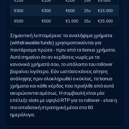
€100
€100
€200
25x
€5.000
€300
€300
€600
25x
€15.000
€500
€500
€1.000
25x
€25.000
Σημαντική λεπτομέρεια: τα αναλήψιμα χρήματα
(withdrawable funds) χρησιμοποιούνται για
ποντάρισμα πρώτα - πριν από τα bonus χρήματα.
Αυτό σημαίνει ότι αν κερδίσεις νωρίς με τα
κανονικά χρήματά σου, το υπόλοιπο του rollover
βαραίνει λιγότερο. Εάν ωστόσο κάνεις αίτηση
ανάληψης πριν ολοκληρωθεί ο κύκλος, τα bonus
χρήματα και κάθε κέρδος που προήλθε από αυτά
ακυρώνονται αμέσως. Η συμβουλή είναι μία:
επέλεξε slots με υψηλό RTP για το rollover - είναι η
πιο αποδοτική στρατηγική μέσα στα 60
ημερόλογα.