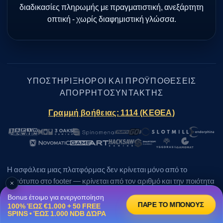
διαδικασίες πληρωμής με πραγματιστική, ανεξάρτητη
οπτική - χωρίς διαφημιστική γλώσσα.
ΥΠΟΣΤΉΡΙΞΗ
ΌΡΟΙ ΚΑΙ ΠΡΟΫΠΟΘΈΣΕΙΣ
ΑΠΌΡΡΗΤΟ
ΣΥΝΤΆΚΤΗΣ
Γραμμή βοήθειας: 1114 (ΚΕΘΕΑ)
Η ασφάλεια μιας πλατφόρμας δεν κρίνεται μόνο από το
λογότυπο στο footer — κρίνεται από τον αριθμό και την ποιότητα
των ελεγκτικών φορέων που επιβλέπουν τη λειτουργία της. Το
Bonus έτοιμο για ενεργοποίηση
Novibet έχει τρεις ενεργές ρυθμιστικές αδειοδοτήσεις: την ΕΕΕΠ
ΠΆΡΕ ΤΟ ΜΠΌΝΟΥΣ
100% ΈΩΣ €1.000 + 50 FREE
SPINS • ΈΩΣ 1.000 NDB ΔΏΡΑ
(HGC-000022-LH και HGC-000023-LH, έως 15/6/2028), την