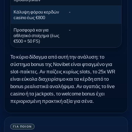
Κάλυψη φόρου κερδών
-
casino έως €800
Προσφορά και για
-
αθλητικό στοίχημα (έως
€500 + 50 FS)
Το κύριο δίδαγμα από αυτή την ανάλυση: το
σύστημα bonus της Novibet είναι φτιαγμένο για
slot-παίκτες. Αν παίζεις κυρίως slots, το 25x WR
είναι εύκολα διαχειρίσιμο και τα κέρδη από το
bonus ρεαλιστικά αναλήψιμα. Αν αγαπάς το live
casino ή τα jackpots, το welcome bonus έχει
περιορισμένη πρακτική αξία για σένα.
ΓΙΑ ΠΟΙΟΝ