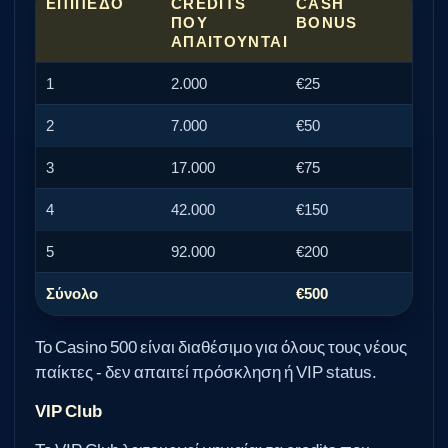
ΕΠΊΠΕΔΟ
CREDITS
CASH
ΠΟΥ
BONUS
ΑΠΑΙΤΟΎΝΤΑΙ
1
2.000
€25
2
7.000
€50
3
17.000
€75
4
42.000
€150
5
92.000
€200
Σύνολο
€500
Το Casino 500 είναι διαθέσιμο για όλους τους νέους
παίκτες - δεν απαιτεί πρόσκληση ή VIP status.
VIP Club