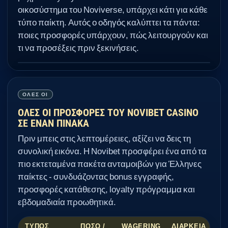
οικοσύστημα του Noviverse, υπάρχει κάτι για κάθε
τύπο παίκτη. Αυτός ο οδηγός καλύπτει τα πάντα:
ποιες προσφορές υπάρχουν, πώς λειτουργούν και
τι να προσέξεις πριν ξεκινήσεις.
ΌΛΕΣ ΟΙ
ΌΛΕΣ ΟΙ ΠΡΟΣΦΟΡΈΣ ΤΟΥ NOVIBET CASINO
ΣΕ ΈΝΑΝ ΠΊΝΑΚΑ
Πριν μπεις στις λεπτομέρειες, αξίζει να δεις τη
συνολική εικόνα. Η Novibet προσφέρει ένα από τα
πιο εκτεταμένα πακέτα ανταμοιβών για Έλληνες
παίκτες - συνδυάζοντας bonus εγγραφής,
προσφορές κατάθεσης, loyalty πρόγραμμα και
εβδομαδιαία προωθητικά.
ΤΎΠΟΣ
ΠΟΣΌ /
WAGERING
ΔΙΆΡΚΕΙΑ
Κ