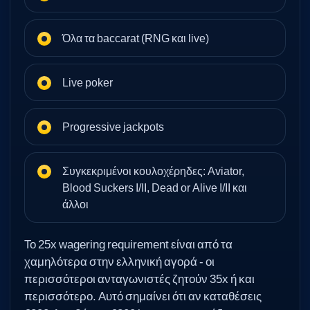
Όλα τα baccarat (RNG και live)
Live poker
Progressive jackpots
Συγκεκριμένοι κουλοχέρηδες: Aviator,
Blood Suckers I/II, Dead or Alive I/II και
άλλοι
Το 25x wagering requirement είναι από τα
χαμηλότερα στην ελληνική αγορά - οι
περισσότεροι ανταγωνιστές ζητούν 35x ή και
περισσότερο. Αυτό σημαίνει ότι αν καταθέσεις