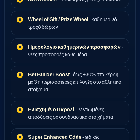
Wheel of Gift / Prize Wheel
- καθημερινό
τροχό δώρων
Ημερολόγιο καθημερινών προσφορών
-
νέες προσφορές κάθε μέρα
Bet Builder Boost
- έως +30% στα κέρδη
με 3 ή περισσότερες επιλογές στο αθλητικό
στοίχημα
Ενισχυμένο Παρολί
- βελτιωμένες
αποδόσεις σε συνδυαστικά στοιχήματα
Super Enhanced Odds
- ειδικές