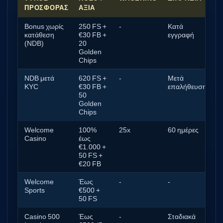
ΠΡΟΣΦΟΡΆΣ
ΑΞΊΑ
Bonus χωρίς
250 FS +
-
Κατά
C
κατάθεση
€30 FB +
εγγραφή
(NDB)
20
Golden
Chips
NDB μετά
620 FS +
-
Μετά
C
KYC
€30 FB +
επαλήθευση
50
Golden
Chips
Welcome
100%
25x
60 ημέρες
-
Casino
έως
€1.000 +
50 FS +
€20 FB
Welcome
Έως
-
-
-
Sports
€500 +
50 FS
Casino 500
Έως
-
Σταδιακά
-