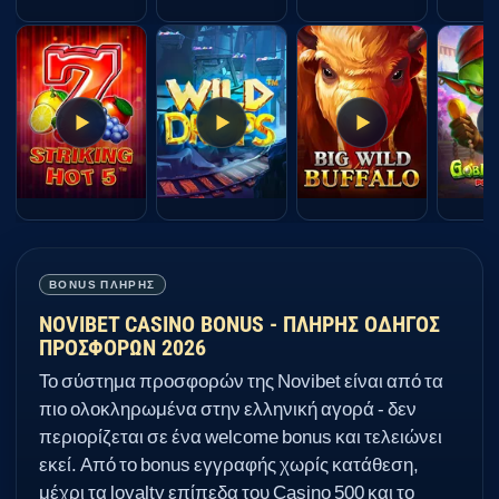
BONUS ΠΛΉΡΗΣ
NOVIBET CASINO BONUS - ΠΛΉΡΗΣ ΟΔΗΓΌΣ
ΠΡΟΣΦΟΡΏΝ 2026
Το σύστημα προσφορών της Novibet είναι από τα
πιο ολοκληρωμένα στην ελληνική αγορά - δεν
περιορίζεται σε ένα welcome bonus και τελειώνει
εκεί. Από το bonus εγγραφής χωρίς κατάθεση,
μέχρι τα loyalty επίπεδα του Casino 500 και το