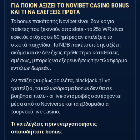
ΓΙΑ ΠΟΙΟΝ ΑΞΊΖΕΙ ΤΟ NOVIBET CASINO BONUS
ΚΑΙ ΤΙ ΝΑ ΕΛΈΓΞΕΙΣ ΠΡΏΤΑ
Το bonus πακέτο της Novibet είναι ιδανικό για
παίκτες που ξεκινούν από slots - το 25x WR είναι
εφικτός στόχος σε 60 ημέρες αν επιλέξεις τα
σωστά παιχνίδια. Το NDB πακέτο επίσης αξίζει:
ακόμα και αν δεν έχεις πρόθεση να καταθέσεις
αμέσως, μπορείς να εξερευνήσεις την πλατφόρμα
εντελώς δωρεάν.
Αν παίζεις κυρίως ρουλέτα, blackjack ή live
τραπέζια, το καλωσόρισμα bonus δεν θα σε
βοηθήσει πολύ - οι live ανταμοιβές σου έρχονται
μέσα από το Noviverse και τα εβδομαδιαία
τουρνουά live casino.
Τι να ελέγξεις πριν ενεργοποιήσεις
οποιοδήποτε bonus: